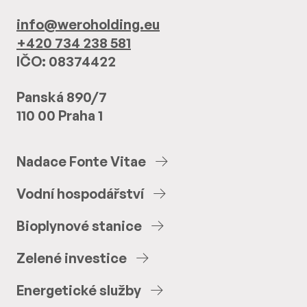
info@weroholding.eu
+420 734 238 581
IČO: 08374422
Panská 890/7
110 00 Praha 1
Nadace
Fonte
Vitae
Vodní
hospodářství
Bioplynové
stanice
Zelené
investice
Energetické
služby