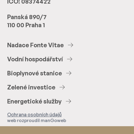
IČO: 08374422
Panská 890/7
110 00 Praha 1
Nadace
Fonte
Vitae
Vodní
hospodářství
Bioplynové
stanice
Zelené
investice
Energetické
služby
Ochrana osobních údajů
web rozproudil
manGoweb