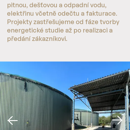
pitnou, dešťovou a odpadní vodu,
elektřinu včetně odečtu a fakturace.
Projekty zastřešujeme od fáze tvorby
energetické studie až po realizaci a
předání zákazníkovi.