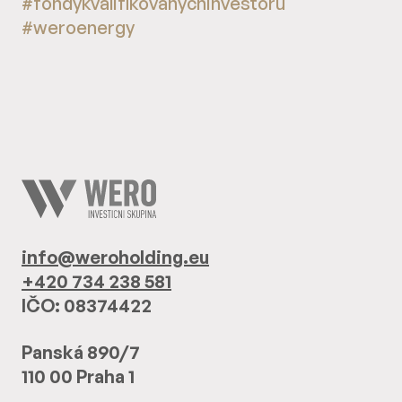
#fondykvalifikovanychinvestoru
#weroenergy
info@weroholding.eu
+420 734 238 581
IČO: 08374422
Panská 890/7
110 00 Praha 1