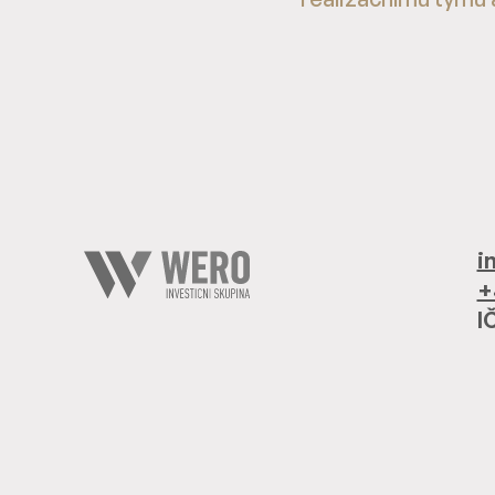
i
+
I