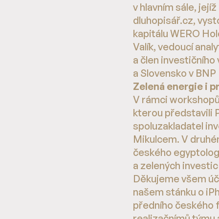
v hlavním sále, jej
dluhopisář.cz, vyst
kapitálu WERO Holdi
Valík, vedoucí analy
a člen investičníh
a Slovensko v BNP
Zelená energie i p
V rámci workshopů 
kterou představili
spoluzakladatel in
Mikulcem. V druhé
českého egyptologa
a zelených investic
Děkujeme všem účas
našem stánku o iPho
předního českého 
realizačnímů týmu 