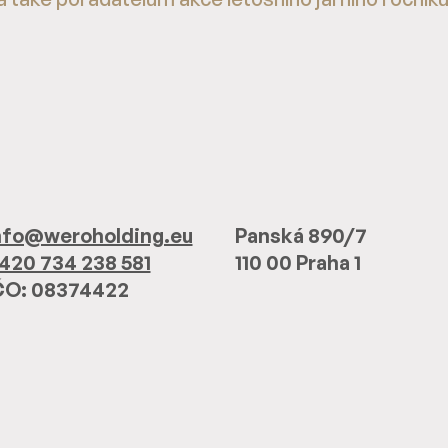
nfo@weroholding.eu
Panská 890/7
420 734 238 581
110 00 Praha 1
ČO: 08374422