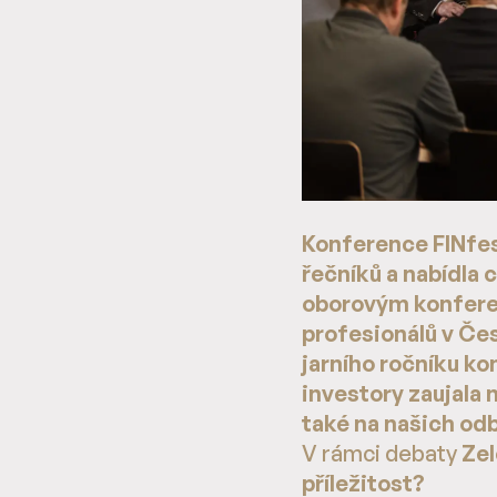
Konference FINfest
řečníků a nabídla
oborovým konferen
profesionálů v Če
jarního ročníku ko
investory zaujala
také na našich od
V rámci debaty
Zel
příležitost?