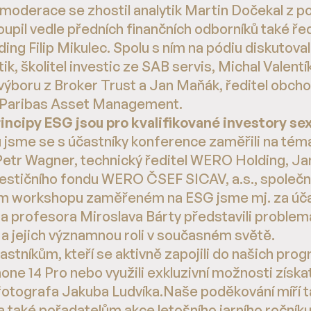
íž moderace se zhostil analytik Martin Dočekal z p
oupil vedle předních finančních odborníků také řed
ng Filip Mikulec. Spolu s ním na pódiu diskutova
tik, školitel investic ze SAB servis, Michal Valentík
o výboru z Broker Trust a Jan Maňák, ředitel obch
 Paribas Asset Management.
rincipy ESG jsou pro kvalifikované investory se
jsme se s účastníky konference zaměřili na téma
 Petr Wagner, technický ředitel WERO Holding, Ja
vestičního fondu WERO ČSEF SICAV, a.s., společn
m workshopu zaměřeném na ESG jsme mj. za úč
 profesora Miroslava Bárty představili problema
 a jejich významnou roli v současném světě.
tníkům, kteří se aktivně zapojili do našich progr
ne 14 Pro nebo využili exkluzivní možnosti získat
fotografa Jakuba Ludvíka.Naše poděkování míří 
a také pořadatelům akce letošního jarního ročník