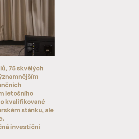
lů, 75 skvělých
jvýznamnějším
ančních
m letošního
ro kvalifikované
erském stánku, ale
e.
čná investiční