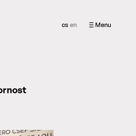
cs
en
Menu
zornost