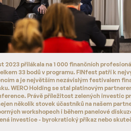
 2023 přilákala na 1 000 finančních profesioná
 celkem 33 bodů v programu. FINfest patří k ne
cím a je největším nezávislým festivalem fin
sku. WERO Holding se stal platinovým partnere
nference. Právě příležitost zelených investic p
 nejen několik stovek účastníků na našem partn
borných workshopech i během panelové diskuz
ená investice - byrokratický příkaz nebo skute