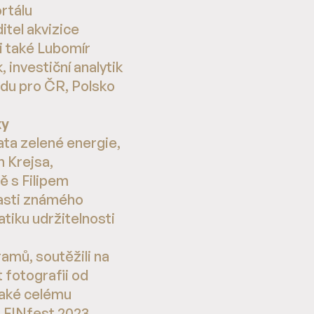
ortálu
itel akvizice
li také Lubomír
, investiční analytik
odu pro ČR, Polsko
xy
ta zelené energie,
n Krejsa,
ě s Filipem
asti známého
tiku udržitelnosti
amů, soutěžili na
 fotografii od
také celému
u FINfest 2023.