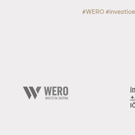
#WERO #investice 
i
+
I