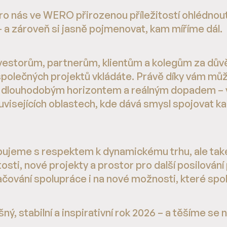
ro nás ve WERO přirozenou příležitostí ohlédnout
– a zároveň si jasně pojmenovat, kam míříme dál.
storům, partnerům, klientům a kolegům za důvěr
 společných projektů vkládáte. Právě díky vám 
 s dlouhodobým horizontem a reálným dopadem – 
uvisejících oblastech, kde dává smysl spojovat k
ujeme s respektem k dynamickému trhu, ale ta
tosti, nové projekty a prostor pro další posilování
čování spolupráce i na nové možnosti, které sp
, stabilní a inspirativní rok 2026 – a těšíme se na