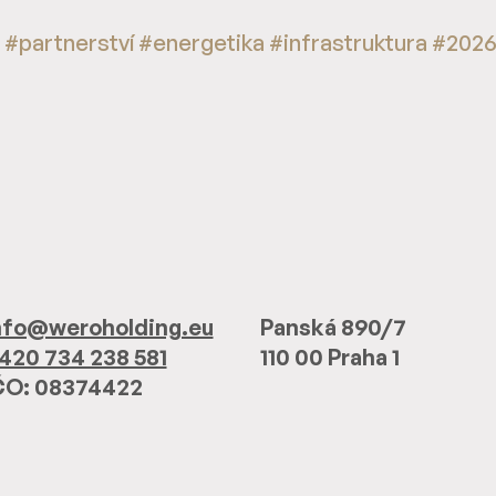
#partnerství #energetika #infrastruktura #202
nfo@weroholding.eu
Panská 890/7
420 734 238 581
110 00 Praha 1
ČO: 08374422