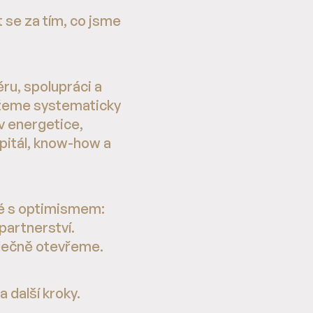
 se za tím, co jsme
u, spolupráci a
můžeme systematicky
v energetice,
apitál, know-how a
ké s optimismem:
 partnerství.
olečně otevřeme.
 další kroky.