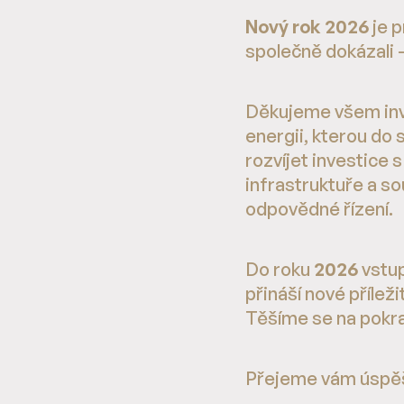
Nový rok 2026
je p
společně dokázali 
Děkujeme všem inve
energii, kterou do
rozvíjet investice
infrastruktuře a so
odpovědné řízení.
Do roku
2026
vstup
přináší nové příleži
Těšíme se na pokra
Přejeme vám úspěšný