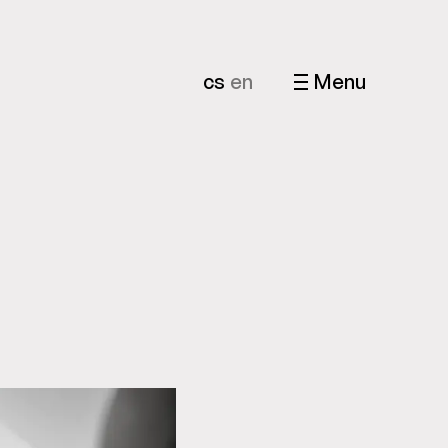
cs
en
Menu