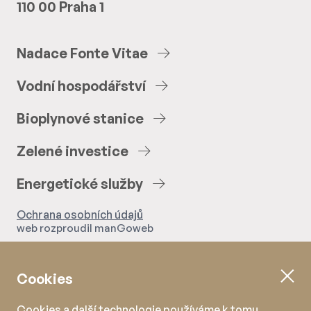
110 00 Praha 1
Nadace
Fonte
Vitae
Vodní
hospodářství
Bioplynové
stanice
Zelené
investice
Energetické
služby
Ochrana osobních údajů
web rozproudil
manGoweb
Cookies
Cookies a další technologie používáme k tomu,