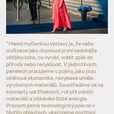
"Hlavní myšlenkou výstavy je, že naše
civilizace jako doposud první nedokáže
většinu toho, co vyrobí, vrátit zpět do
přírody nebo recyklovat. V jednotlivých
panelech pracujeme s pojmy, jako jsou
oběhová ekonomika, recyklace uměle
vyrobených materiálů. Soustředíme se na
koncepty udržitelnosti, roli přírodních
materiálů a získávání čisté energie.
Prezentujeme technologický pokrok v
těchto oblastech, ukazujeme pozitivní